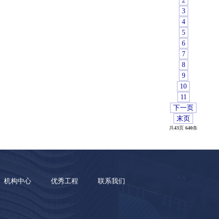
2
3
4
5
6
7
8
9
10
11
下一页
末页
共
43
页
640
条
机构中心
优秀工程
联系我们