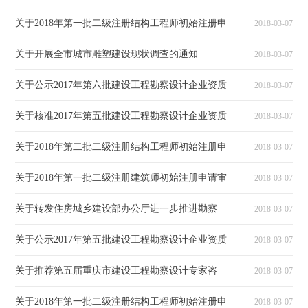
关于2018年第一批二级注册结构工程师初始注册申
2018-03-07
关于开展全市城市雕塑建设现状调查的通知
2018-03-07
关于公示2017年第六批建设工程勘察设计企业资质
2018-03-07
关于核准2017年第五批建设工程勘察设计企业资质
2018-03-07
关于2018年第二批二级注册结构工程师初始注册申
2018-03-07
关于2018年第一批二级注册建筑师初始注册申请审
2018-03-07
关于转发住房城乡建设部办公厅进一步推进勘察
2018-03-07
关于公示2017年第五批建设工程勘察设计企业资质
2018-03-07
关于推荐第五届重庆市建设工程勘察设计专家咨
2018-03-07
关于2018年第一批二级注册结构工程师初始注册申
2018-03-07